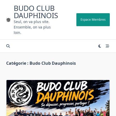
Skip
BUDO CLUB
to
DAUPHINOIS
content
Espace Membres
Seul, on va plus vite.
Ensemble, on va plus
loin.
Catégorie :
Budo Club Dauphinois