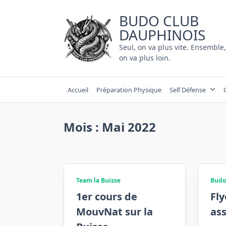
Skip
BUDO CLUB
to
content
DAUPHINOIS
Seul, on va plus vite. Ensemble
on va plus loin.
Accueil
Préparation Physique
Self Défense
Mois :
Mai 2022
Team la Buisse
Budo
1er cours de
Fly
MouvNat sur la
ass