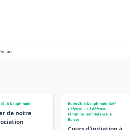
,
Contact
 Club Dauphinois
Budo Club Dauphinois
Self
Défense
Self défense
er de notre
féminine
Self défense la
Buisse
ociation
Cours d’initiation à