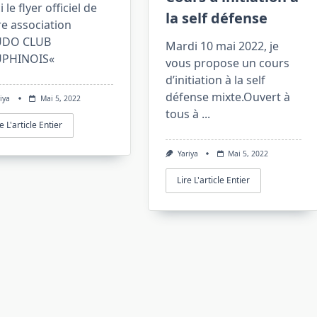
i le flyer officiel de
la self défense
e association
UDO CLUB
Mardi 10 mai 2022, je
PHINOIS«
vous propose un cours
d’initiation à la self
défense mixte.Ouvert à
iya
Mai 5, 2022
tous à
...
e L'article Entier
Yariya
Mai 5, 2022
Lire L'article Entier