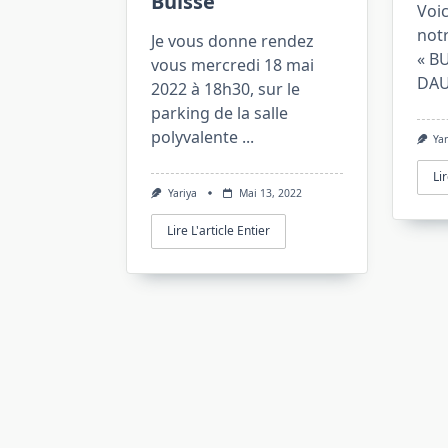
Buisse
Voic
notr
Je vous donne rendez
« B
vous mercredi 18 mai
DAU
2022 à 18h30, sur le
parking de la salle
polyvalente
...
Yar
Lir
Yariya
Mai 13, 2022
Lire L'article Entier